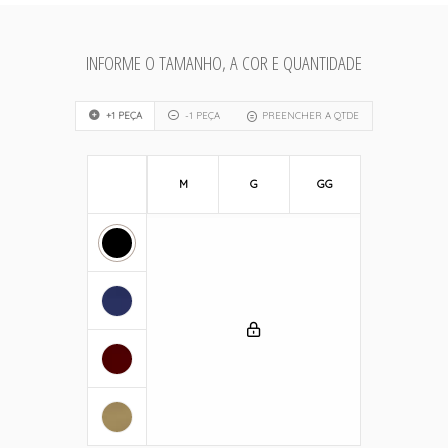
INFORME O TAMANHO, A COR E QUANTIDADE
+1 PEÇA
-1 PEÇA
PREENCHER A QTDE
M
G
GG