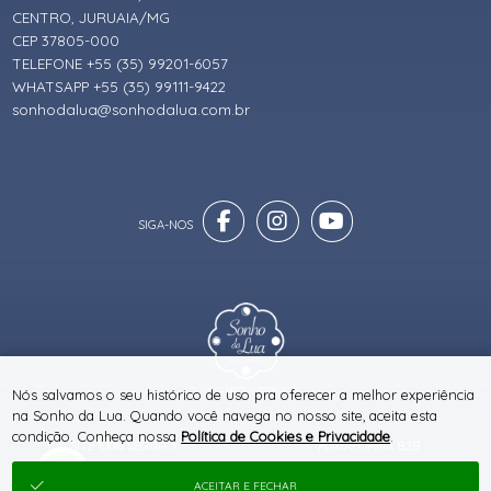
CENTRO, JURUAIA/MG
CEP 37805-000
TELEFONE +55 (35) 99201-6057
WHATSAPP +55 (35) 99111-9422
sonhodalua@sonhodalua.com.br
® TODOS DIREITOS RESERVADOS
Nós salvamos o seu histórico de uso pra oferecer a melhor experiência
na Sonho da Lua. Quando você navega no nosso site, aceita esta
condição. Conheça nossa
Política de Cookies e Privacidade
.
SITE 100% SEGURO
PLATAFORMA B2B
ACEITAR E FECHAR