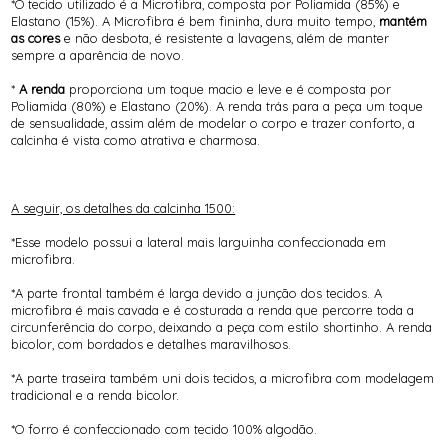
*O tecido utilizado é a Microfibra, composta por Poliamida (85%) e
Elastano (15%). A Microfibra é bem fininha, dura muito tempo,
mantém
as cores
e não desbota, é resistente a lavagens, além de manter
sempre a aparência de novo.
*
A renda
proporciona um toque macio e leve e é composta por
Poliamida (80%) e Elastano (20%). A renda trás para a peça um toque
de sensualidade, assim além de modelar o corpo e trazer conforto, a
calcinha é vista como atrativa e charmosa.
A seguir, os detalhes da calcinha 1500:
*Esse modelo possui a lateral mais larguinha confeccionada em
microfibra.
*A parte frontal também é larga devido a junção dos tecidos. A
microfibra é mais cavada e é costurada a renda que percorre toda a
circunferência do corpo, deixando a peça com estilo shortinho. A renda
bicolor, com bordados e detalhes maravilhosos.
*A parte traseira também uni dois tecidos, a microfibra com modelagem
tradicional e a renda bicolor.
*O forro é confeccionado com tecido 100% algodão.