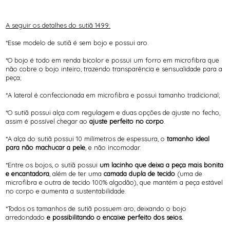
A seguir os detalhes do sutiã 1499:
*Esse modelo de sutiã é sem bojo e possui aro.
*O bojo é todo em renda bicolor e possui um forro em microfibra que
não cobre o bojo inteiro, trazendo transparência e sensualidade para a
peça;
*A lateral é confeccionada em microfibra e possui tamanho tradicional;
*O sutiã possui alça com regulagem e duas opções de ajuste no fecho,
assim é possível chegar ao
ajuste perfeito no corpo
.
*A alça do sutiã possui 10 milímetros de espessura, o
tamanho ideal
para não machucar a pele
, e não incomodar.
*Entre os bojos, o sutiã possui
um lacinho que deixa a peça mais bonita
e encantadora
, além de ter uma
camada dupla de tecido
(uma de
microfibra e outra de tecido 100% algodão), que mantém a peça estável
no corpo e aumenta a sustentabilidade.
*Todos os tamanhos de sutiã possuem aro, deixando o bojo
arredondado
e possibilitando o encaixe perfeito dos seios.