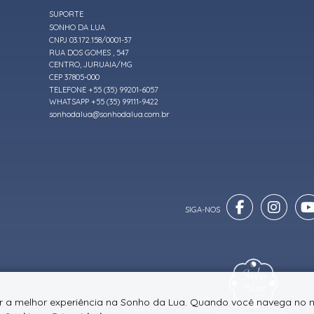
SUPORTE
SONHO DA LUA
CNPJ 03.172.158/0001-37
RUA DOS GOMES , 547
CENTRO, JURUAIA/MG
CEP 37805-000
TELEFONE +55 (35) 99201-6057
WHATSAPP +55 (35) 99111-9422
sonhodalua@sonhodalua.com.br
er a melhor experiência na Sonho da Lua. Quando você navega no n