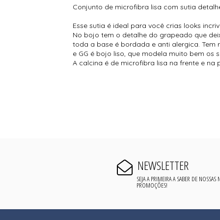
Conjunto de microfibra lisa com sutia detal
Esse sutia é ideal para você crias looks incr
No bojo tem o detalhe do grapeado que deixa
toda a base é bordada e anti alergica. Tem
e GG é bojo liso, que modela muito bem os s
A calcina é de microfibra lisa na frente e n
NEWSLETTER
SEJA A PRIMEIRA A SABER DE NOSSAS
PROMOÇÕES!