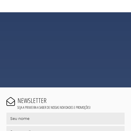
NEWSLETTER
SEJA A PRIMEIRA A SABER DE NOSSAS NOVIDADES E PROMOÇÕES!
EU QUERO
SEJA UMA REVENDEDORA
QUEM SOMOS
CONDIÇÕES DE FRETE
TROCAS E DEVOLUÇÕES