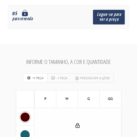
R$
Logue-se para
para revenda
ver o preço
INFORME O TAMANHO, A COR E QUANTIDADE
+1 PEÇA
-1 PEÇA
PREENCHER A QTDE
P
M
G
GG