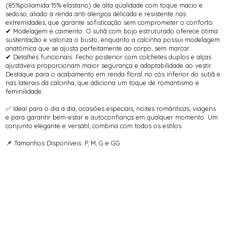
(85%poliamida 15% elastano) de alta qualidade com toque macio e
sedoso, aliado à renda anti alergica delicada e resistente nas
extremidades, que garante sofisticação sem comprometer o conforto.
✔ Modelagem e caimento: O sutiã com bojo estruturado oferece ótima
sustentação e valoriza o busto, enquanto a calcinha possui modelagem
anatômica que se ajusta perfeitamente ao corpo, sem marcar.
✔ Detalhes funcionais: Fecho posterior com colchetes duplos e alças
ajustáveis proporcionam maior segurança e adaptabilidade ao vestir.
Destaque para o acabamento em renda floral no cós inferior do sutiã e
nas laterais da calcinha, que adiciona um toque de romantismo e
feminilidade.
✅ Ideal para o dia a dia, ocasiões especiais, noites românticas, viagens
e para garantir bem-estar e autoconfiança em qualquer momento. Um
conjunto elegante e versátil, combina com todos os estilos.
📌 Tamanhos Disponíveis: P, M, G e GG