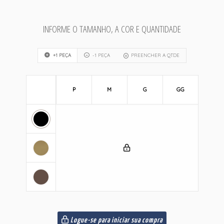
INFORME O TAMANHO, A COR E QUANTIDADE
+1 PEÇA
-1 PEÇA
PREENCHER A QTDE
P
M
G
GG
Logue-se para iniciar sua compra