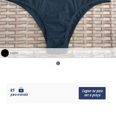
PRETO
R$
Logue-se para
para revenda
ver o preço