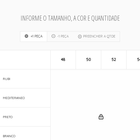
INFORME O TAMANHO, A COR E QUANTIDADE
+1 PEÇA
-1 PEÇA
PREENCHER A QTDE
48
50
52
5
RUBI
MEDITERANEO
PRETO
BRANCO