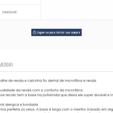
CHOCOLATE
Logue-se para iniciar sua compra
 MEDIDAS
talhe de renda e calcinha fio dental de microfibra e renda
sualidade da renda com o conforto da microfibra.
sse tecido tem a base na poliamida que deixa ele super duravel e 
anti alergica e bordada.
ma perfeita os seios. A base é larga com o meinho travado em a