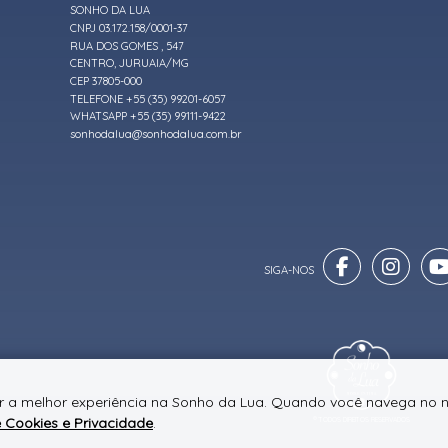
SONHO DA LUA
CNPJ 03.172.158/0001-37
RUA DOS GOMES , 547
CENTRO, JURUAIA/MG
CEP 37805-000
TELEFONE +55 (35) 99201-6057
WHATSAPP +55 (35) 99111-9422
sonhodalua@sonhodalua.com.br
er a melhor experiência na Sonho da Lua. Quando você navega no n
e Cookies e Privacidade
.
® TODOS DIREITOS RESERVADOS