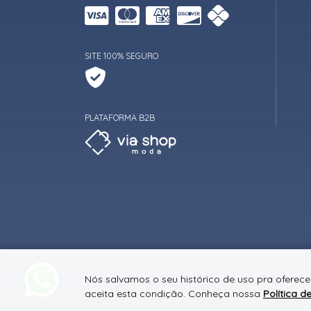
SITE 100% SEGURO
PLATAFORMA B2B
Nós salvamos o seu histórico de uso pra oferec
aceita esta condição. Conheça nossa
Política d