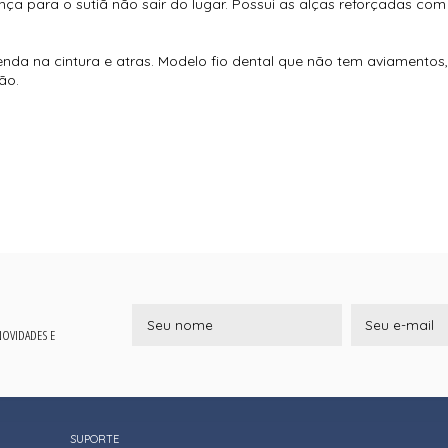
ça para o sutiã não sair do lugar. Possui as alças reforçadas com
renda na cintura e atras. Modelo fio dental que não tem aviamentos
ão.
 NOVIDADES E
SUPORTE