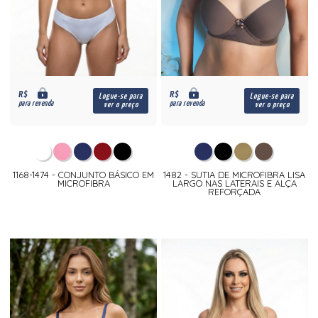
R$
R$
Logue-se para
Logue-se para
para revenda
para revenda
ver o preço
ver o preço
1168-1474 - CONJUNTO BÁSICO EM
1482 - SUTIA DE MICROFIBRA LISA
MICROFIBRA
LARGO NAS LATERAIS E ALÇA
REFORÇADA