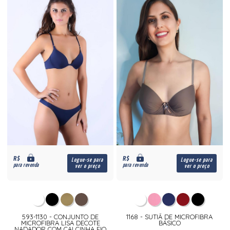
R$
R$
Logue-se para
Logue-se para
para revenda
para revenda
ver o preço
ver o preço
593-1130 - CONJUNTO DE
1168 - SUTIÃ DE MICROFIBRA
MICROFIBRA LISA DECOTE
BÁSICO
NADADOR COM CALCINHA FIO