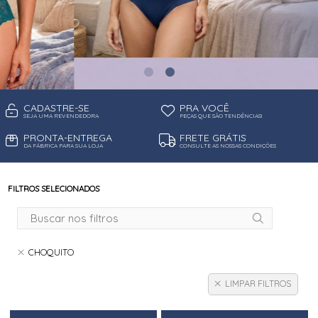
CADASTRE-SE
PRA VOCÊ
SEJA UMA REVENDEDORA
PEÇAS QUE SÃO TENDÊNCIAS!
PRONTA-ENTREGA
FRETE GRÁTIS
DA FÁBRICA PARA SUA LOJA
CONSULTE AS NOSSAS CONDIÇÕES
FILTROS SELECIONADOS
CHOQUITO
LIMPAR FILTROS