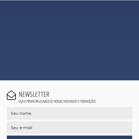
NEWSLETTER
SEJA A PRIMEIRA A SABER DE NOSSAS NOVIDADES E PROMOÇÕES!
EU QUERO
SEJA UMA REVENDEDORA
QUEM SOMOS
CONDIÇÕES DE FRETE
TROCAS E DEVOLUÇÕES
DÚVIDAS FREQUENTES