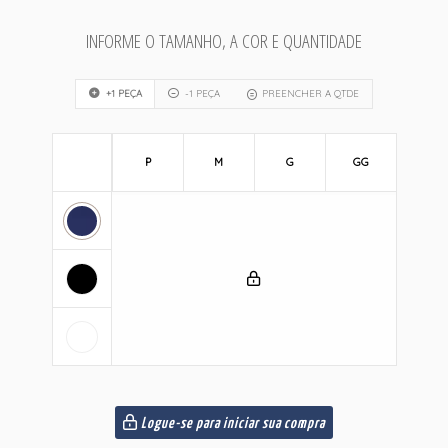
INFORME O TAMANHO, A COR E QUANTIDADE
+1 PEÇA
-1 PEÇA
PREENCHER A QTDE
P
M
G
GG
Logue-se para iniciar sua compra